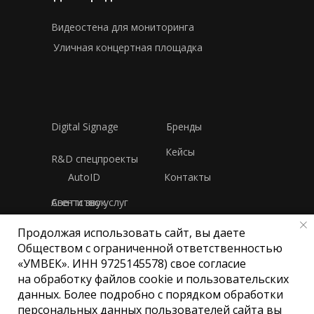
Видеостена для мониторинга
Уличная концертная площадка
Digital Signage
Бренды
Кейсы
R&D спецпроекты
AutoID
Контакты
Свет и звук
Агентство услуг
Продолжая использовать сайт, вы даете
Политика конфиденциальности
Обществом с ограниченной ответственностью
«УМВЕК». ИНН 9725145578) свое согласие
на обработку файлов cookie и пользовательских
Общество с ограниченной
данных. Более подробно с порядком обработки
ответственностью «УМВЕК»
персональных данных пользователей сайта вы
ИНН 9725145578