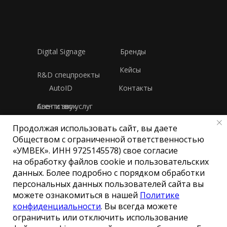
Digital Signage
Бренды
Кейсы
R&D спецпроекты
AutoID
Контакты
Свет и звук
Агентство услуг
Продолжая использовать сайт, вы даете
Политика конфиденциальности
Обществом с ограниченной ответственностью
«УМВЕК». ИНН 9725145578) свое согласие
на обработку файлов cookie и пользовательских
Общество с ограниченной
данных. Более подробно с порядком обработки
ответственностью «УМВЕК»
персональных данных пользователей сайта вы
ИНН 9725145578
можете ознакомиться в нашей
Политике
© Все права защищены
конфиденциальности
. Вы всегда можете
ограничить или отключить использование