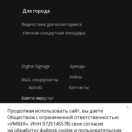
Для города
Видеостена для мониторинга
Уличная концертная площадка
Digital Signage
Бренды
Кейсы
R&D спецпроекты
AutoID
Контакты
Свет и звук
Агентство услуг
Продолжая использовать сайт, вы даете
Политика конфиденциальности
Обществом с ограниченной ответственностью
«УМВЕК». ИНН 9725145578) свое согласие
на обработку файлов cookie и пользовательских