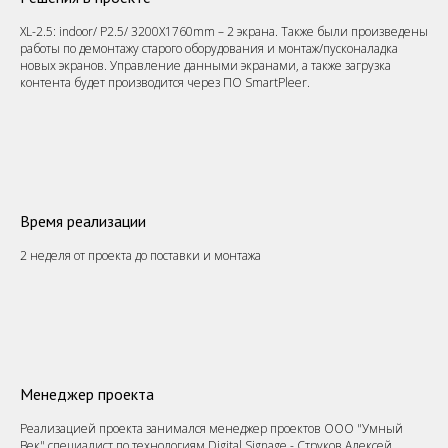
XL-2.5: indoor/ P2.5/ 3200X1760mm – 2 экрана. Также были произведены
работы по демонтажу старого оборудования и монтаж/пусконаладка
новых экранов. Управление данными экранами, а также загрузка
контента будет производится через ПО SmartPleer.
Время реализации
2 неделя от проекта до поставки и монтажа
Менеджер проекта
Реализацией проекта занимался менеджер проектов ООО "Умный
Век" специалист по технологиям Digital Signage - Струков Алексей.