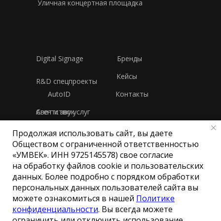
Уличная концертная площадка
Digital Signage
Бренды
Кейсы
R&D спецпроекты
AutoID
Контакты
Свет и звук
Агентство услуг
Продолжая использовать сайт, вы даете
Политика конфиденциальности
Обществом с ограниченной ответственностью
«УМВЕК». ИНН 9725145578) свое согласие
на обработку файлов cookie и пользовательских
Общество с ограниченной
данных. Более подробно с порядком обработки
ответственностью «УМВЕК»
персональных данных пользователей сайта вы
ИНН 9725145578
можете ознакомиться в нашей
Политике
© Все права защищены
конфиденциальности
. Вы всегда можете
ограничить или отключить использование