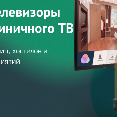
елевизоры
тиничного ТВ
иц, хостелов и
риятий