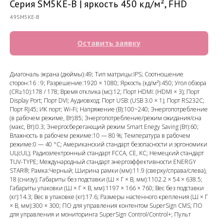
Серия SM5KE-B | яркость 450 кд/м², FHD
49SM5KE-B
Оставить заявку
Диагональ экрана (дюймы):49; Тип матрицы:IPS; Соотношение
сторон:16 : 9; Разрешение:1920 × 1080; Яркость (кд/м²):450; Угол обзора
(CR≥10):178 / 178; Время отклика (мс):12; Порт HDMI: (HDMI × 3); Порт
Display Port; Порт DVI; Аудиовход; Порт USB: (USB 3.0 × 1); Порт RS232C;
Порт RJ45; ИК порт; Wi-Fi; Напряжение (В):100~240; Энергопотребление
(в рабочем режиме, Вт):85; Энергопотребление/режим ожидания/сна
(макс, Вт):0.3; Энергосберегающий режим Smart Enegy Saving (Вт):60;
Влажность в рабочем режиме:10 — 80 %; Температура в рабочем
режиме:0 — 40 °C; Американский стандарт безопасности и эргономики
UL(cUL); Радиоэлектронный стандарт FCCA, CE, KC; Немецкий стандарт
TUV-TYPE; Международный стандарт энергоэффективности ENERGY
STAR®; Рамка:Черный; Ширина рамки (мм):11.9 (сверху/справа/слева),
18 (снизу); Габариты без подставки (Ш × Г × В, мм):1102.2 × 54 × 638.5;
Габариты упаковки (Ш × Г × В, мм):1197 × 166 × 760; Вес без подставки
(кг):14.3; Вес в упаковке (кг):17.6; Размеры настенного крепления (Ш × Г
× В, мм):300 × 300; ПО для управления контентом SuperSign CMS; ПО
для управления и мониторинга SuperSign Control/Control+; Пульт