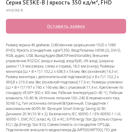
Серия SE3KE-B | яркость 350 кд/м², FHD
49SE3KE-B
Оставить заявку
Размер экрана:49 дюймов; Собственное разрешение:1920 x 1080
(FHD); Яркость (стандартная, кд/м²):350; Вход:Разъемы HDMI (2), DVI-D,
RGB, аудио, USB; Выход:Аудио (ВЫКЛ/Fixed/Variable); Внешнее
управление:RS232C (вход и выход), вход RJ45, ИК-вход; Ширина
рамки:11,9 мм (сверху, слева и справа), 18,0 мм (снизу); Размеры
монитора (Ш × В × Г):1 102,2 x 638,5 x 54 мм; Вес (основной):14,3 кг;
Размер монитора с дополнительной подставкой (Ш x В x Г):1 102,2 x
696,8 x 219,6 мм; Вес (основной+подставка):17,6 кг; Размеры упаковки
(Ш × В × Г):1197 x 760 x 166 мм; Вес с упаковкой:17,4 кг; Крепление по
стандарту VESA™:300 x 300 мм; Рабочая температура:0–40 °C; Рабочая
влажность:10–80 %; Источник питания:100–240 В переменного тока,
50/60 Гц; Тип источника питания:Встроенный; Стандартное /
максимальное:60/95 Вт; Функция Smart Energy Saving:42 Вт;
Динамик:20 W (10 W x 2); Безопасность:IEC 60950-1 / EN 60950-1 / UL
60950-1; EMC:FCC (класс A), CE и KC; ErP/Energy Star:Да (только страны
ЕС) / Да (Energy Star 8.0); Совместимость со стандартом OPS:Да;
Подключение внешнего медиаплеера:Да (MP500/MP700); ПО для