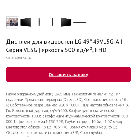
Дисплеи для видеостен LG 49'' 49VL5G-A |
Серия VL5G | яркость 500 кд/м², FHD
SKU:
49VL5G-A
Оставить заявку
Размер экрана:49 дюймов (124,5 мм); Технология панели:IPS; Тип
подсветки:Прямая светодиодная (Direct LED); Соотношение сторон:16 :
9; Собственное разрешение:1920 x 1080 (FHD); Частота обновления:60
Гц; Яркость (стандартная, кд/м²):500; Коэффициент статической
контрастности:1000:1; Коэффициент динамической контрастности:500
000:1; Цветовая гамма:NTSC 72%; Глубина цвета:10 бит, 1,07 млрд.
цветов; Угол обзора (Г x В):178 x 178; Время отклика:8 мс (G to G);
Обработка поверхности (затемнение):3 %; Срок службы