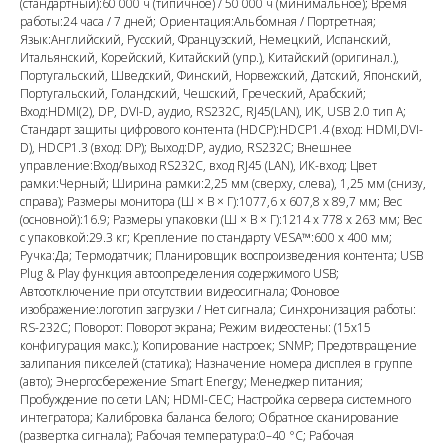
(стандартный):60 000 ч (типичное) / 50 000 ч (минимальное); Время
работы:24 часа / 7 дней; Ориентация:Альбомная / Портретная;
Язык:Английский, Русский, Французский, Немецкий, Испанский,
Итальянский, Корейский, Китайский (упр.), Китайский (оригинал.),
Португальский, Шведский, Финский, Норвежский, Датский, Японский,
Португальский, Голандский, Чешский, Греческий, Арабский;
Вход:HDMI(2), DP, DVI-D, аудио, RS232C, RJ45(LAN), ИК, USB 2.0 тип A;
Стандарт защиты цифрового контента (HDCP):HDCP1.4 (вход: HDMI,DVI-
D), HDCP1.3 (вход: DP); Выход:DP, аудио, RS232C; Внешнее
управление:Вход/выход RS232C, вход RJ45 (LAN), ИК-вход; Цвет
рамки:Черный; Ширина рамки:2,25 мм (сверху, слева), 1,25 мм (снизу,
справа); Размеры монитора (Ш × В × Г):1077,6 x 607,8 x 89,7 мм; Вес
(основной):16.9; Размеры упаковки (Ш × В × Г):1214 x 778 x 263 мм; Вес
с упаковкой:29.3 кг; Крепление по стандарту VESA™:600 x 400 мм;
Ручка:Да; Термодатчик; Планировщик воспроизведения контента; USB
Plug & Play функция автоопределения содержимого USB;
Автоотключение при отсутствии видеосигнала; Фоновое
изображение:логотип загрузки / Нет сигнала; Синхронизация работы:
RS-232C; Поворот: Поворот экрана; Режим видеостены: (15x15
конфигурация макс.); Копирование настроек; SNMP; Предотвращение
залипания пикселей (статика); Назначение номера дисплея в группе
(авто); Энергосбережение Smart Energy; Менеджер питания;
Пробуждение по сети LAN; HDMI-CEC; Настройка сервера системного
интегратора; Калибровка баланса белого; Обратное сканирование
(развертка сигнала); Рабочая температура:0–40 °C; Рабочая