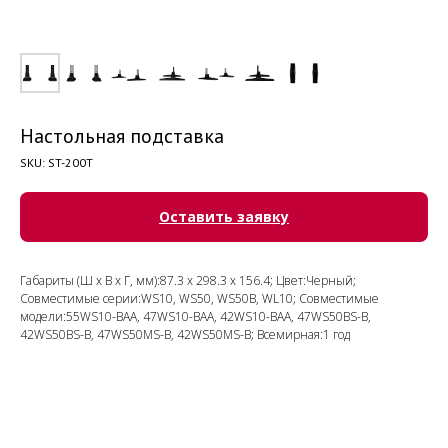
Настольная подставка
SKU:
ST-200T
Оставить заявку
Габариты (Ш x В x Г, мм):87.3 x 298.3 x 156.4; Цвет:Черный;
Совместимые серии:WS10, WS50, WS50B, WL10; Совместимые
модели:55WS10-BAA, 47WS10-BAA, 42WS10-BAA, 47WS50BS-B,
42WS50BS-B, 47WS50MS-B, 42WS50MS-B; Всемирная:1 год