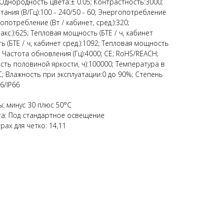
Однородность цвета:± 0.05; Контрастность:3000;
тания (В/Гц):100 - 240/50 - 60; Энергопотребление
гопотребление (Вт / кабинет, сред.):320;
акс.):625; Тепловая мощность (БТЕ / ч, кабинет
ь (БТЕ / ч, кабинет сред.):1092; Тепловая мощность
33; Частота обновления (Гц):4000; CE; RoHS/REACH;
ть половиной яркости, ч):100000; Температура в
; Влажность при эксплуатации:0 до 90%; Степень
66/IP66
: минус 30 плюс 50°C
та: Под стандартное освещение
ах для четко: 14,11