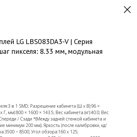
лей LG LBS083DA3-V | Серия
аг пикселя: 8.33 мм, модульная
селя:3 в 1 SMD; Разрешение кабинета (Ш х В):96 ×
Г, мм):800 × 1600 × 143.5; Вес кабинета (кг):40.0; Вес
п:Спереди / Сзади *(Между задней стенкой кабинета и
е минимум 200 мм); Яркость (после калибровки, кд/
а:3500 ~ 8500; Угол обзора:160 x 125;