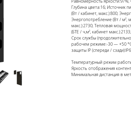
Равномерность яркости:97%; 
Глубина цвета:16; Источник пи
(Вт / кабинет, макс.):800; Энер
Энергопотребление (Вт / м², м
макс.):2730; Тепловая мощност
(БТЕ / ч,м², кабинет макс.):21
Срок службы (продолжительнос
рабочем режиме:-30 — +50 °C
защиты IP (спереди / сзади):IP
Температурный режим работы
Яркость отображения контен
Минимальная дистанция в метр