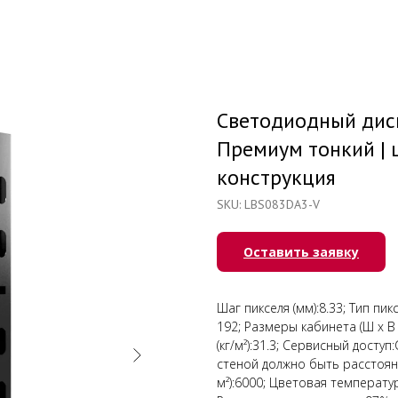
Светодиодный дисп
Премиум тонкий | ш
конструкция
SKU:
LBS083DA3-V
Оставить заявку
Шаг пикселя (мм):8.33; Тип пик
192; Размеры кабинета (Ш х В х 
(кг/м²):31.3; Сервисный досту
стеной должно быть расстояни
м²):6000; Цветовая температур