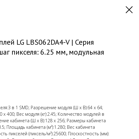
лей LG LBS062DA4-V | Серия
аг пикселя: 6.25 мм, модульная
селя:3 в 1 SMD; Разрешение модуля (Ш х В):64 x 64;
 x 400; Вес модуля (кг):2.45; Количество модулей в
шение кабинета (Ш х В):128 x 256; Размеры кабинета
43.5; Площадь кабинета (м²):1.280; Вес кабинета
отность пикселей (пиксель/м²):25600; Плоскостность (мм):