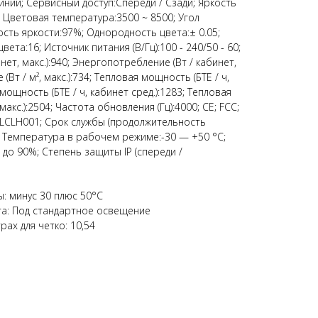
иний; Сервисный доступ:Спереди / Сзади; Яркость
0; Цветовая температура:3500 ~ 8500; Угол
сть яркости:97%; Однородность цвета:± 0.05;
ета:16; Источник питания (В/Гц):100 - 240/50 - 60;
ет, макс.):940; Энергопотребление (Вт / кабинет,
(Вт / м², макс.):734; Тепловая мощность (БТЕ / ч,
мощность (БТЕ / ч, кабинет сред.):1283; Тепловая
макс.):2504; Частота обновления (Гц):4000; CE; FCC;
:LCLH001; Срок службы (продолжительность
; Температура в рабочем режиме:-30 — +50 °C;
 до 90%; Степень защиты IP (спереди /
: минус 30 плюс 50°C
та: Под стандартное освещение
ах для четко: 10,54