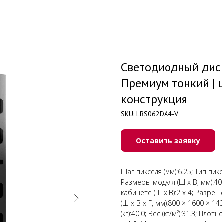
Светодиодный дисп
Премиум тонкий | ш
конструкция
SKU:
LBS062DA4-V
Оставить заявку
Шаг пикселя (мм):6.25; Тип пик
Размеры модуля (Ш х В, мм):400
кабинете (Ш х В):2 x 4; Разре
(Ш х В х Г, мм):800 × 1600 × 1
(кг):40.0; Вес (кг/м²):31.3; Пл