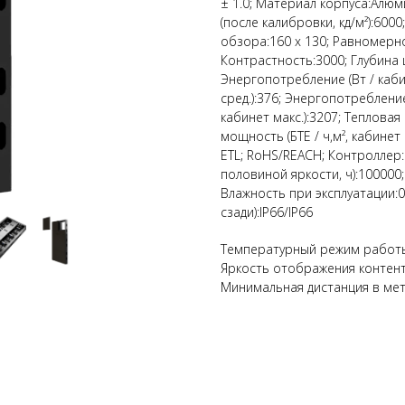
± 1.0; Материал корпуса:Алюм
(после калибровки, кд/м²):600
обзора:160 x 130; Равномерно
Контрастность:3000; Глубина цв
Энергопотребление (Вт / кабин
сред.):376; Энергопотребление 
кабинет макс.):3207; Тепловая 
мощность (БТЕ / ч,м², кабинет 
ETL; RoHS/REACH; Контроллер
половиной яркости, ч):100000
Влажность при эксплуатации:0
сзади):IP66/IP66
Температурный режим работы
Яркость отображения контен
Минимальная дистанция в метр