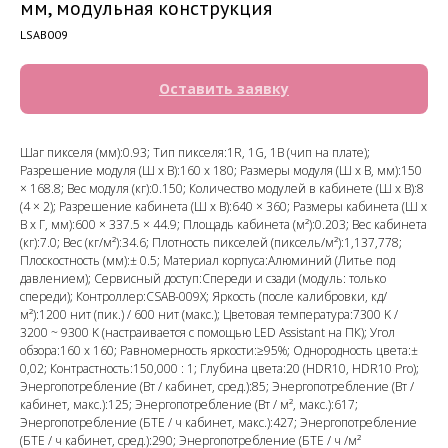
мм, модульная конструкция
LSAB009
Оставить заявку
Шаг пикселя (мм):0.93; Тип пикселя:1R, 1G, 1B (чип на плате);
Разрешение модуля (Ш х В):160 x 180; Размеры модуля (Ш х В, мм):150
× 168.8; Вес модуля (кг):0.150; Количество модулей в кабинете (Ш х В):8
(4 × 2); Разрешение кабинета (Ш х В):640 × 360; Размеры кабинета (Ш х
В х Г, мм):600 × 337.5 × 44.9; Площадь кабинета (м²):0.203; Вес кабинета
(кг):7.0; Вес (кг/м²):34.6; Плотность пикселей (пиксель/м²):1,137,778;
Плоскостность (мм):± 0.5; Материал корпуса:Алюминий (Литье под
давлением); Сервисный доступ:Спереди и сзади (модуль: только
спереди); Контроллер:CSAB-009X; Яркость (после калибровки, кд/
м²):1200 нит (пик.) / 600 нит (макс.); Цветовая температура:7300 K /
3200 ~ 9300 K (настраивается с помощью LED Assistant на ПК); Угол
обзора:160 х 160; Равномерность яркости:≥95%; Однородность цвета:±
0,02; Контрастность:150,000 : 1; Глубина цвета:20 (HDR10, HDR10 Pro);
Энергопотребление (Вт / кабинет, сред.):85; Энергопотребление (Вт /
кабинет, макс.):125; Энергопотребление (Вт / м², макс.):617;
Энергопотребление (БТЕ / ч кабинет, макс.):427; Энергопотребление
(БТЕ / ч кабинет, сред.):290; Энергопотребление (БТЕ / ч /м²