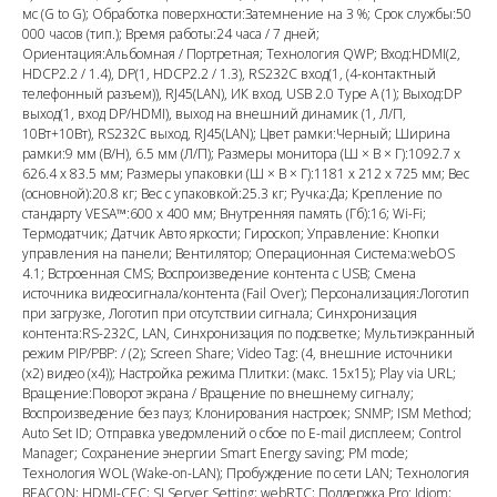
мс (G to G); Обработка поверхности:Затемнение на 3 %; Срок службы:50
000 часов (тип.); Время работы:24 часа / 7 дней;
Ориентация:Альбомная / Портретная; Технология QWP; Вход:HDMI(2,
HDCP2.2 / 1.4), DP(1, HDCP2.2 / 1.3), RS232C вход(1, (4-контактный
телефонный разъем)), RJ45(LAN), ИК вход, USB 2.0 Type A (1); Выход:DP
выход(1, вход DP/HDMI), выход на внешний динамик (1, Л/П,
10Вт+10Вт), RS232C выход, RJ45(LAN); Цвет рамки:Черный; Ширина
рамки:9 мм (В/Н), 6.5 мм (Л/П); Размеры монитора (Ш × В × Г):1092.7 x
626.4 x 83.5 мм; Размеры упаковки (Ш × В × Г):1181 x 212 x 725 мм; Вес
(основной):20.8 кг; Вес с упаковкой:25.3 кг; Ручка:Да; Крепление по
стандарту VESA™:600 x 400 мм; Внутренняя память (Гб):16; Wi-Fi;
Термодатчик; Датчик Авто яркости; Гироскоп; Управление: Кнопки
управления на панели; Вентилятор; Операционная Система:webOS
4.1; Встроенная CMS; Воспроизведение контента с USB; Смена
источника видеосигнала/контента (Fail Over); Персонализация:Логотип
при загрузке, Логотип при отсутствии сигнала; Синхронизация
контента:RS-232C, LAN, Синхронизация по подсветке; Мультиэкранный
режим PIP/PBP: / (2); Screen Share; Video Tag: (4, внешние источники
(x2) видео (x4)); Настройка режима Плитки: (макс. 15x15); Play via URL;
Вращение:Поворот экрана / Вращение по внешнему сигналу;
Воспроизведение без пауз; Клонирования настроек; SNMP; ISM Method;
Auto Set ID; Отправка уведомлений о сбое по E-mail дисплеем; Control
Manager; Сохранение энергии Smart Energy saving; PM mode;
Технология WOL (Wake-on-LAN); Пробуждение по сети LAN; Технология
BEACON; HDMI-CEC; SI Server Setting; webRTC; Поддержка Pro: Idiom;