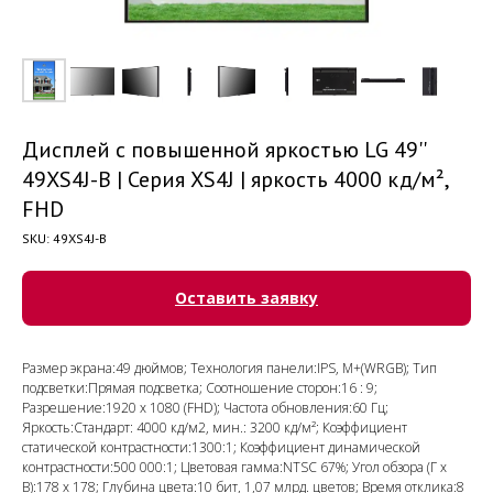
Дисплей с повышенной яркостью LG 49''
49XS4J-B | Серия XS4J | яркость 4000 кд/м²,
FHD
SKU:
49XS4J-B
Оставить заявку
Размер экрана:49 дюймов; Технология панели:IPS, M+(WRGB); Тип
подсветки:Прямая подсветка; Соотношение сторон:16 : 9;
Разрешение:1920 x 1080 (FHD); Частота обновления:60 Гц;
Яркость:Стандарт: 4000 кд/м2, мин.: 3200 кд/м²; Коэффициент
статической контрастности:1300:1; Коэффициент динамической
контрастности:500 000:1; Цветовая гамма:NTSC 67%; Угол обзора (Г x
В):178 x 178; Глубина цвета:10 бит, 1,07 млрд. цветов; Время отклика:8