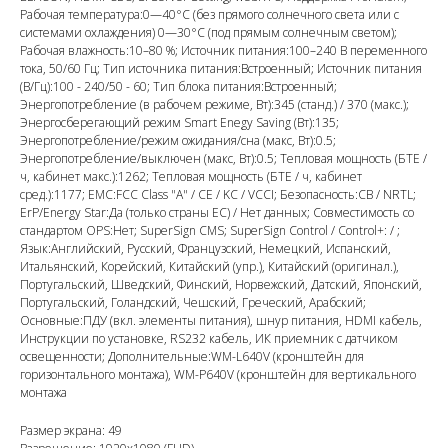
Рабочая температура:0—40°C (без прямого солнечного света или с
системами охлаждения) 0—30°C (под прямым солнечным светом);
Рабочая влажность:10–80 %; Источник питания:100–240 В переменного
тока, 50/60 Гц; Тип источника питания:Встроенный; Источник питания
(В/Гц):100 - 240/50 - 60; Тип блока питания:Встроенный;
Энергопотребление (в рабочем режиме, Вт):345 (станд.) / 370 (макс.);
Энергосберегающий режим Smart Enegy Saving (Вт):135;
Энергопотребление/режим ожидания/сна (макс, Вт):0.5;
Энергопотребление/выключен (макс, Вт):0.5; Тепловая мощность (БТЕ /
ч, кабинет макс.):1262; Тепловая мощность (БТЕ / ч, кабинет
сред.):1177; EMC:FCC Class "A" / CE / KC / VCCI; Безопасность:CB / NRTL;
ErP/Energy Star:Да (только страны ЕС) / Нет данных; Совместимость со
стандартом OPS:Нет; SuperSign CMS; SuperSign Control / Control+: / ;
Язык:Английский, Русский, Французский, Немецкий, Испанский,
Итальянский, Корейский, Китайский (упр.), Китайский (оригинал.),
Португальский, Шведский, Финский, Норвежский, Датский, Японский,
Португальский, Голандский, Чешский, Греческий, Арабский;
Основные:ПДУ (вкл. элементы питания), шнур питания, HDMI кабель,
Инструкции по установке, RS232 кабель, ИК приемник с датчиком
освещенности; Дополнительные:WM-L640V (кронштейн для
горизонтального монтажа), WM-P640V (кронштейн для вертикального
монтажа
Размер экрана: 49