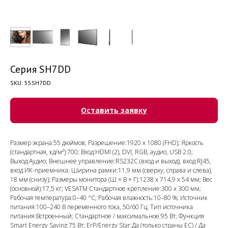
Серия SH7DD
SKU:
55SH7DD
Оставить заявку
Размер экрана:55 дюймов; Разрешение:1920 x 1080 (FHD); Яркость
(стандартная, кд/м²):700; Вход:HDMI (2), DVI, RGB, аудио, USB 2.0;
Выход:Аудио; Внешнее управление:RS232C (вход и выход), вход RJ45,
вход ИК-приемника; Ширина рамки:11,9 мм (сверху, справа и слева),
18 мм (снизу); Размеры монитора (Ш × В × Г):1238 x 714,9 x 54 мм; Вес
(основной):17,5 кг; VESATM Стандартное крепление:300 x 300 мм;
Рабочая температура:0–40 °C; Рабочая влажность:10–80 %; Источник
питания:100–240 В переменного тока, 50/60 Гц; Тип источника
питания:Встроенный; Стандартное / максимальное:95 Вт; Функция
Smart Energy Saving:75 Вт; ErP/Energy Star:Да (только страны ЕС) / Да