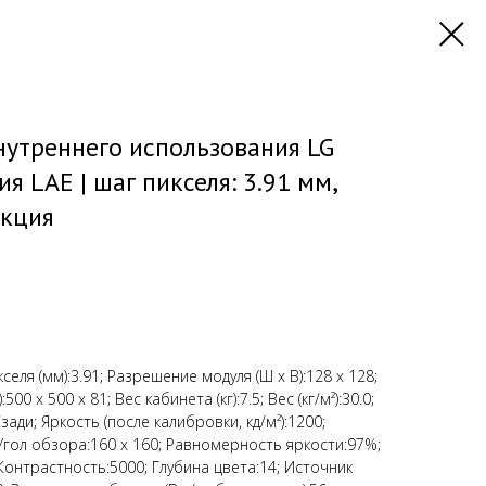
нутреннего использования LG
я LAE | шаг пикселя: 3.91 мм,
укция
селя (мм):3.91; Разрешение модуля (Ш х В):128 x 128;
00 x 500 x 81; Вес кабинета (кг):7.5; Вес (кг/м²):30.0;
ади; Яркость (после калибровки, кд/м²):1200;
Угол обзора:160 х 160; Равномерность яркости:97%;
Контрастность:5000; Глубина цвета:14; Источник