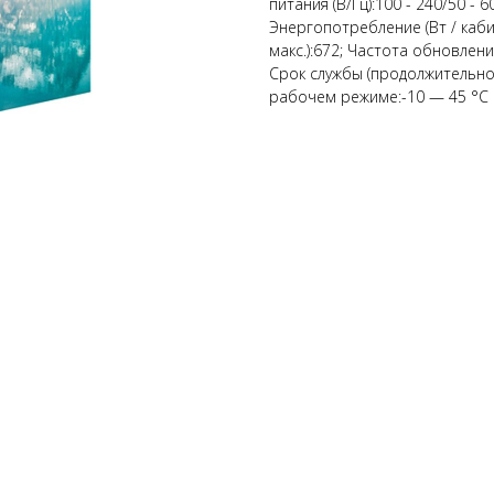
питания (В/Гц):100 - 240/50 - 
Энергопотребление (Вт / кабин
макс.):672; Частота обновлен
Срок службы (продолжительнос
рабочем режиме:-10 — 45 °C