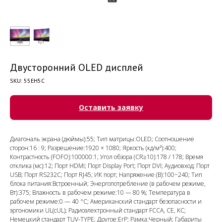
Двусторонний OLED дисплей
SKU:
55EH5C
Оставить заявку
Диагональ экрана (дюймы):55; Тип матрицы:OLED; Соотношение
сторон:16 : 9; Разрешение:1920 × 1080; Яркость (кд/м²):400;
Контрастность (FOFO):100000:1; Угол обзора (CR≥10):178 / 178; Время
отклика (мс):12; Порт HDMI; Порт Display Port; Порт DVI; Аудиовход; Порт
USB; Порт RS232C; Порт RJ45; ИК порт; Напряжение (В):100~240; Тип
блока питания:Встроенный; Энергопотребление (в рабочем режиме,
Вт):375; Влажность в рабочем режиме:10 — 80 %; Температура в
рабочем режиме:0 — 40 °C; Американский стандарт безопасности и
эргономики UL(cUL); Радиоэлектронный стандарт FCCA, CE, KC;
Немецкий стандарт TUV-TYPE; Другое:ErP; Рамка:Черный; Габариты