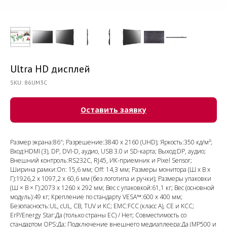
Ultra HD дисплей
SKU:
86UM3C
Оставить заявку
Размер экрана:86"; Разрешение:3840 x 2160 (UHD); Яркость:350 кд/м²;
Вход:HDMI (3), DP, DVI-D, аудио, USB 3.0 и SD-карта; Выход:DP, аудио;
Внешний контроль:RS232C, RJ45, ИК-приемник и Pixel Sensor;
Ширина рамки:On: 15,6 мм; Off: 14,3 мм; Размеры монитора (Ш x В x
Г):1926,2 x 1097,2 x 60,6 мм (без логотипа и ручки); Размеры упаковки
(Ш × В × Г):2073 x 1260 x 292 мм; Вес с упаковкой:61,1 кг; Вес (основной
модуль):49 кг; Крепление по стандарту VESA™:600 x 400 мм;
Безопасность:UL, cUL, CB, TUV и KC; EMC:FCC (класс A), CE и KCC;
ErP/Energy Star:Да (только страны ЕС) / Нет; Совместимость со
стандартом OPS:Да; Подключение внешнего медиаплеера:Да (MP500 и