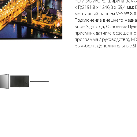
HDMI3/DVI/OPS; Ширина рамки:
x Г):2191,8 x 1246,8 x 69,4 мм
монтажный разъем VESA™:800 
Подключение внешнего медиапл
SuperSign-c:Да; Основные:Пуль
приемник датчика освещенност
программа / руководство), HDM
рым-болт; Дополнительные:SP