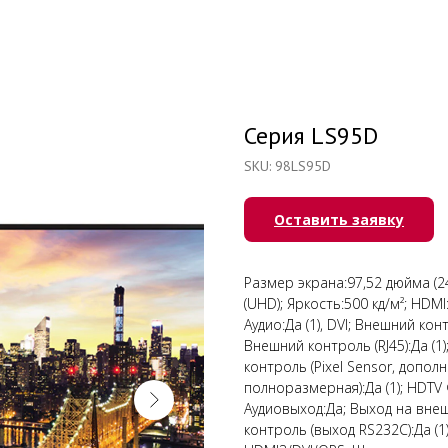
Серия LS95D
SKU:
98LS95D
Оставить заявку
Размер экрана:97,52 дюйма (2
(UHD); Яркость:500 кд/м²; HDMI:Д
Аудио:Да (1), DVI; Внешний кон
Внешний контроль (RJ45):Да (1
контроль (Pixel Sensor, дополн
полноразмерная):Да (1); HDTV 
Аудиовыход:Да; Выход на внеш
контроль (выход RS232C):Да (1