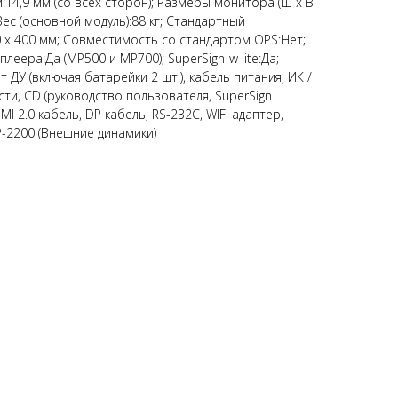
14,9 мм (со всех сторон); Размеры монитора (Ш x В
; Вес (основной модуль):88 кг; Стандартный
x 400 мм; Совместимость со стандартом OPS:Нет;
еера:Да (MP500 и MP700); SuperSign-w lite:Да;
т ДУ (включая батарейки 2 шт.), кабель питания, ИК /
и, CD (руководство пользователя, SuperSign
I 2.0 кабель, DP кабель, RS-232C, WIFI адаптер,
-2200 (Внешние динамики)