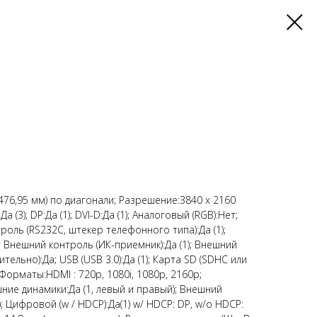
476,95 мм) по диагонали; Разрешение:3840 x 2160
а (3); DP:Да (1); DVI-D:Да (1); Аналоговый (RGB):Нет;
троль (RS232C, штекер телефонного типа):Да (1);
); Внешний контроль (ИК-приемник):Да (1); Внешний
ительно):Да; USB (USB 3.0):Да (1); Карта SD (SDHC или
Форматы:HDMI : 720p, 1080i, 1080p, 2160p;
ние динамики:Да (1, левый и правый); Внешний
); Цифровой (w / HDCP):Да(1) w/ HDCP: DP, w/o HDCP: