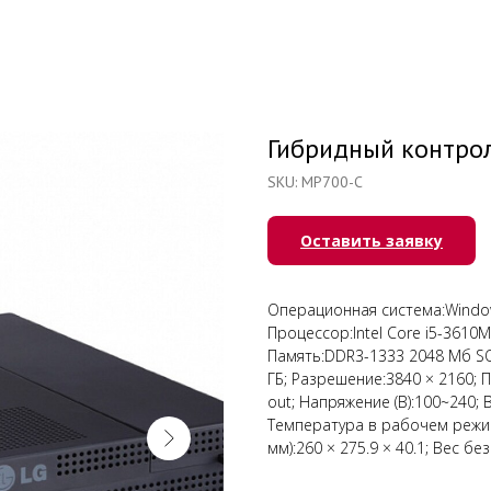
Гибридный контро
SKU:
MP700-C
Оставить заявку
Операционная система:Window
Процессор:Intel Core i5-3610M
Память:DDR3-1333 2048 Мб SOD
ГБ; Разрешение:3840 × 2160; П
out; Напряжение (В):100~240;
Температура в рабочем режиме
мм):260 × 275.9 × 40.1; Вес без по