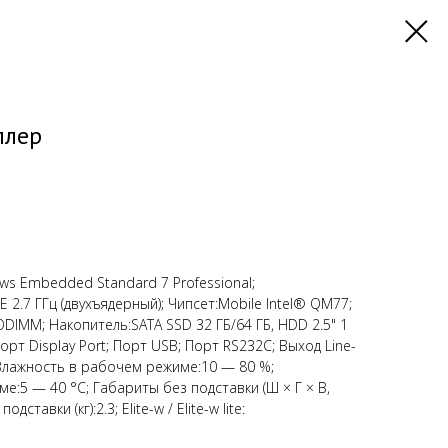
ллер
s Embedded Standard 7 Professional;
E 2.7 ГГц (двухъядерный); Чипсет:Mobile Intel® QM77;
IMM; Накопитель:SATA SSD 32 ГБ/64 ГБ, HDD 2.5" 1
орт Display Port; Порт USB; Порт RS232C; Выход Line-
 Влажность в рабочем режиме:10 — 80 %;
:5 — 40 °C; Габариты без подставки (Ш × Г × В,
дставки (кг):2.3; Elite-w / Elite-w lite: