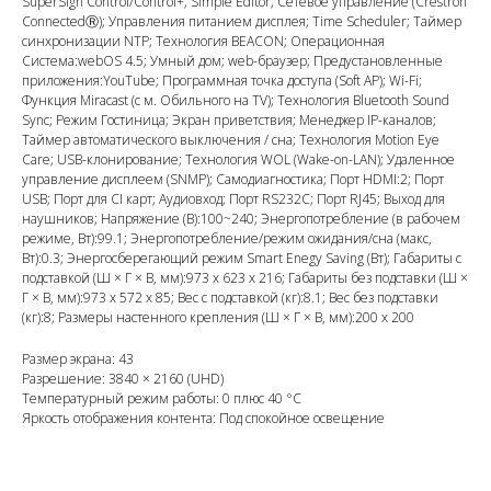
SuperSign Control/Control+; Simple Editor; Сетевое управление (Crestron
ConnectedⓇ); Управления питанием дисплея; Time Scheduler; Таймер
синхронизации NTP; Технология BEACON; Операционная
Система:webOS 4.5; Умный дом; web-браузер; Предустановленные
приложения:YouTube; Программная точка доступа (Soft AP); Wi-Fi;
Функция Miracast (с м. Обильного на TV); Технология Bluetooth Sound
Sync; Режим Гостиница; Экран приветствия; Менеджер IP-каналов;
Таймер автоматического выключения / сна; Технология Motion Eye
Care; USB-клонирование; Технология WOL (Wake-on-LAN); Удаленное
управление дисплеем (SNMP); Самодиагностика; Порт HDMI:2; Порт
USB; Порт для CI карт; Аудиовход; Порт RS232C; Порт RJ45; Выход для
наушников; Напряжение (В):100~240; Энергопотребление (в рабочем
режиме, Вт):99.1; Энергопотребление/режим ожидания/сна (макс,
Вт):0.3; Энергосберегающий режим Smart Enegy Saving (Вт); Габариты с
подставкой (Ш × Г × В, мм):973 x 623 x 216; Габариты без подставки (Ш ×
Г × В, мм):973 x 572 x 85; Вес с подставкой (кг):8.1; Вес без подставки
(кг):8; Размеры настенного крепления (Ш × Г × В, мм):200 x 200
Размер экрана: 43
Разрешение: 3840 × 2160 (UHD)
Температурный режим работы: 0 плюс 40 °C
Яркость отображения контента: Под спокойное освещение