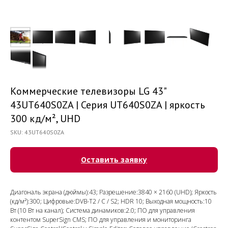
Коммерческие телевизоры LG 43"
43UT640S0ZA | Серия UT640S0ZA | яркость
300 кд/м², UHD
SKU:
43UT640S0ZA
Оставить заявку
Диагональ экрана (дюймы):43; Разрешение:3840 × 2160 (UHD); Яркость
(кд/м²):300; Цифровые:DVB-T2 / C / S2; HDR 10; Выходная мощность:10
Вт (10 Вт на канал); Система динамиков:2.0; ПО для управления
контентом SuperSign CMS; ПО для управления и мониторинга